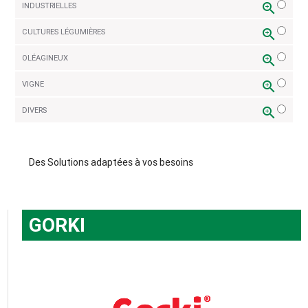
zoom_in
INDUSTRIELLES
zoom_in
CULTURES LÉGUMIÈRES
zoom_in
OLÉAGINEUX
zoom_in
VIGNE
zoom_in
DIVERS
Des Solutions adaptées à vos besoins
GORKI