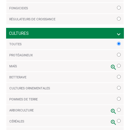
FONGICIDES
RÉGULATEURS DE CROISSANCE
expand_more
CULTURES
TOUTES
PROTÉAGINEUX
zoom_in
MAÏS
BETTERAVE
CULTURES ORNEMENTALES
POMMES DE TERRE
zoom_in
ARBORICULTURE
zoom_in
CÉRÉALES