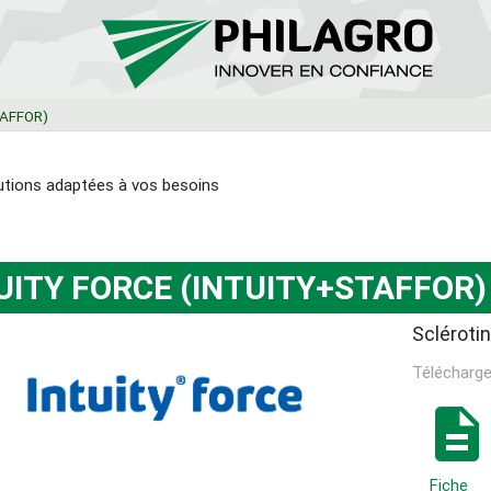
TAFFOR)
utions adaptées à vos besoins
UITY FORCE (INTUITY+STAFFOR)
Scléroti
Télécharge
description
Fiche