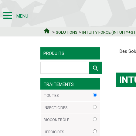
MENU
home
>
>
SOLUTIONS
INTUITY FORCE (INTUITY+S
Des Sol
PRODUITS
search
INT
TRAITEMENTS
TOUTES
INSECTICIDES
BIOCONTRÔLE
HERBICIDES