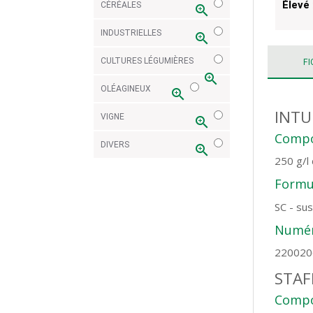
Élevé 
CÉRÉALES
zoom_in
INDUSTRIELLES
zoom_in
CULTURES LÉGUMIÈRES
FI
zoom_in
OLÉAGINEUX
zoom_in
INTU
VIGNE
zoom_in
Compo
DIVERS
zoom_in
250 g/l
Formul
SC - su
Numér
220020
STAF
Compo