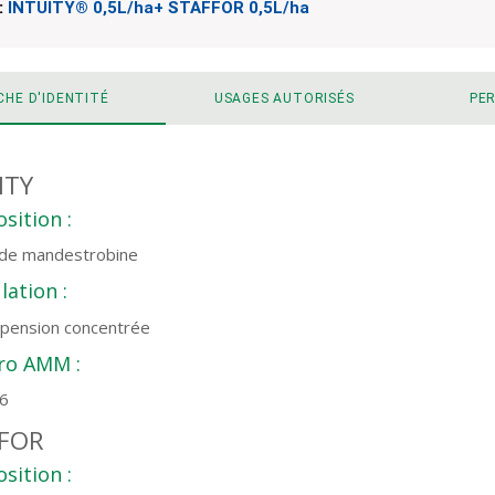
:
INTUITY® 0,5L/ha+ STAFFOR 0,5L/ha
CHE D'IDENTITÉ
USAGES AUTORISÉS
PE
ITY
sition :
 de mandestrobine
ation :
spension concentrée
o AMM :
6
FOR
sition :