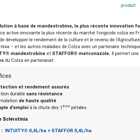
produit
ution à base de mandestrobine, la plus récente innovation fo
ce active innovante la plus récente du marché fongicide colza en 
e développer le rendement de la culture et le revenu de l’Agricult
otinia – et les autres maladies de Colza avec un partenaire technique.
ITY® mandestrobine
et
STAFFOR® metconazole.
Il permet une
es
du Colza en partenariat.
fices
tection et rendement assurés
tion durable
sans résistance
mulation
de haute qualité
ères
ple d’emploi
à la chute des 1
pétales
e Sclérotinia
 :
INTUITY® 0,4L/ha + STAFFOR 0,4L/ha