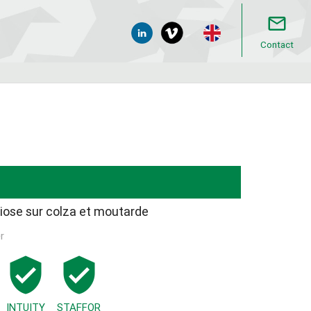
mail_outline
Contact
niose sur colza et moutarde
r
verified_user
verified_user
INTUITY
STAFFOR