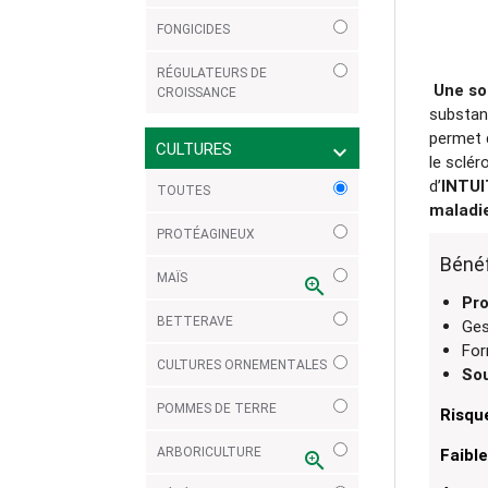
FONGICIDES
RÉGULATEURS DE
Une sol
CROISSANCE
substan
permet d
CULTURES
expand_more
le sclér
d’
INTU
TOUTES
maladi
PROTÉAGINEUX
Béné
MAÏS
zoom_in
Pro
BETTERAVE
Ges
For
CULTURES ORNEMENTALES
Sou
POMMES DE TERRE
Risqu
ARBORICULTURE
Faible
zoom_in