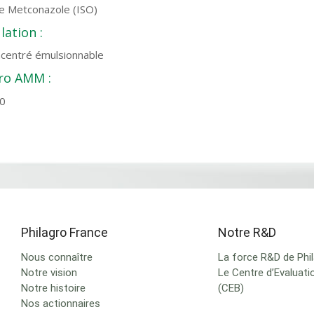
de Metconazole (ISO)
ation :
ncentré émulsionnable
o AMM :
0
Philagro France
Notre R&D
Nous connaître
La force R&D de Phi
Notre vision
Le Centre d’Evaluati
Notre histoire
(CEB)
Nos actionnaires