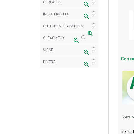
CÉRÉALES
zoom_in
INDUSTRIELLES
zoom_in
CULTURES LÉGUMIÈRES
zoom_in
OLÉAGINEUX
zoom_in
VIGNE
zoom_in
Consu
DIVERS
zoom_in
Versi
Retrai