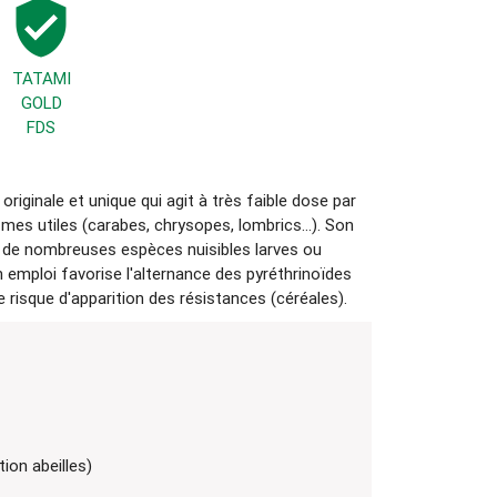
verified_user
TATAMI
GOLD
FDS
ginale et unique qui agit à très faible dose par
smes utiles (carabes, chrysopes, lombrics...). Son
ur de nombreuses espèces nuisibles larves ou
on emploi favorise l'alternance des pyréthrinoïdes
e risque d'apparition des résistances (céréales).
ion abeilles)