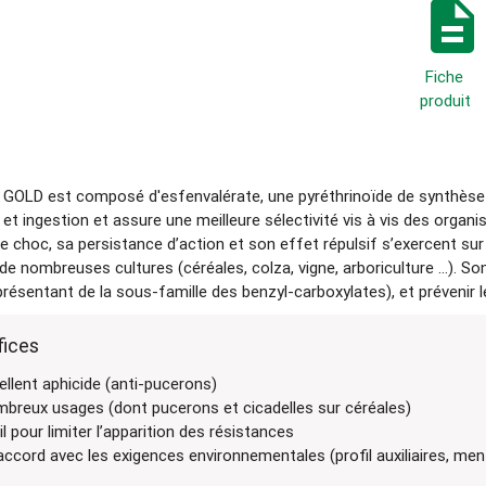
description
Fiche
produit
OLD est composé d'esfenvalérate, une pyréthrinoïde de synthèse ori
et ingestion et assure une meilleure sélectivité vis à vis des organi
e choc, sa persistance d’action et son effet répulsif s’exercent s
de nombreuses cultures (céréales, colza, vigne, arboriculture ...). S
présentant de la sous-famille des benzyl-carboxylates), et prévenir l
fices
ellent aphicide (anti-pucerons)
breux usages (dont pucerons et cicadelles sur céréales)
il pour limiter l’apparition des résistances
accord avec les exigences environnementales (profil auxiliaires, ment