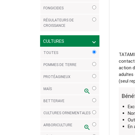
FONGICIDES
RÉGULATEURS DE
CROISSANCE
CULTURES
expand_more
TOUTES
TATAMI G
contact 
POMMES DE TERRE
action d
adultes 
PROTÉAGINEUX
(seul re
MAÏS
zoom_in
Béné
BETTERAVE
Exc
Nom
CULTURES ORNEMENTALES
Out
ARBORICULTURE
En 
zoom_in