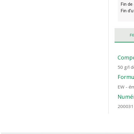
Fin de
Fin d’u
FI
Compo
50 g/l 
Formul
EW - ém
Numér
200031