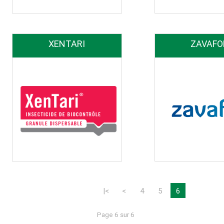
XENTARI
ZAVAFO
|<
<
4
5
6
Page 6 sur 6