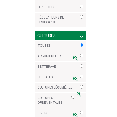
FONGICIDES
RÉGULATEURS DE
CROISSANCE
CULTURES
expand_more
TOUTES
ARBORICULTURE
zoom_in
BETTERAVE
CÉRÉALES
zoom_in
CULTURES LÉGUMIÈRES
zoom_in
CULTURES
ORNEMENTALES
DIVERS
zoom_in