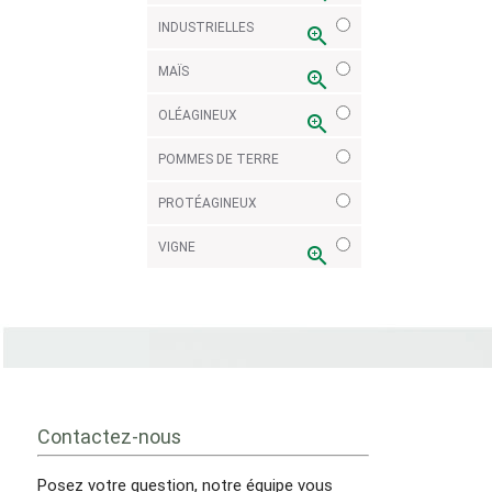
INDUSTRIELLES
zoom_in
MAÏS
zoom_in
OLÉAGINEUX
zoom_in
POMMES DE TERRE
PROTÉAGINEUX
VIGNE
zoom_in
Contactez-nous
Posez votre question, notre équipe vous